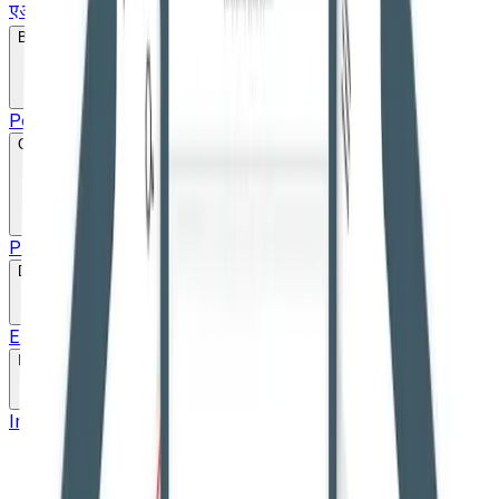
एआईबीई एवं नियुक्ति
Bare Act
Popular
Search
Constitution
Parts
Schedule
20+ Language pdf
Drafts
English Draft
Hindi Draft
Marathi Draft
Gujarati Draft
Links
Important Links
High Courts
Judgments
SLSA