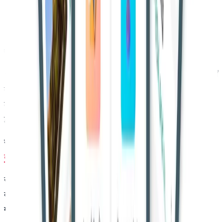
इस भूमि को पहले 18.06.2015 को राज्य अधिनियम की धारा 4 के तहत
अधिसूचित किया गया था और इसके बाद 23.02.2017 को धारा 6 और
7 के तहत घोषणा की गई थी। हालांकि, आज तक कोई अंतिम पुरस्कार
जारी नहीं किया गया।
"धारा 11-बी स्पष्ट रूप से अनिवार्य करती है कि घोषणा की तिथि से दो वर्षों
के भीतर कलेक्टर को पुरस्कार देना आवश्यक है। यदि ऐसा नहीं होता है,
तो संपूर्ण अधिग्रहण प्रक्रिया रद्द मानी जाएगी, जब तक कि यह अदालत
द्वारा स्थगित न की गई हो," अदालत ने जोर देकर कहा।
यह भी पढ़ें:
इलाहाबाद हाईकोर्ट ने आपराधिक मामलों में फर्जी DOB के
दावे पर जताई चिंता; JJ एक्ट के तहत सख्त आयु सत्यापन की मांग
सरकार ने धन की कमी का हवाला देते हुए देरी को उचित ठहराने की
कोशिश की और
भारत पेट्रोलियम कॉर्पोरेशन लिमिटेड बनाम निसार अहमद
गनई
के सुप्रीम कोर्ट के फैसले का भी उल्लेख किया। हालांकि, हाईकोर्ट ने