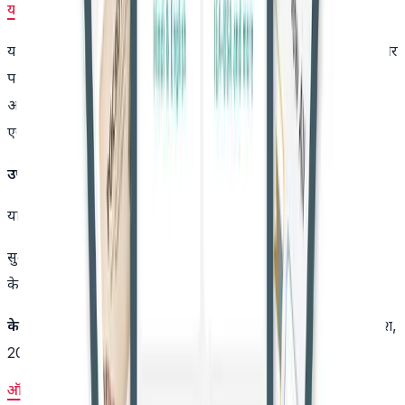
याचिका पर निर्णय के लिए केंद्र सरकार को 10 दिन का
यह निर्णय भूमि अधिग्रहण, पुनर्वास और पुनर्स्थापन में उचित मुआवज़ा और
पारदर्शिता के अधिकार अधिनियम, 2013 के तहत ज़मीन मालिकों के
अधिकारों को मजबूत करता है, जो यह सुनिश्चित करता है कि सरकारी
एजेंसियां समय पर और निष्पक्ष तरीके से कार्रवाई करें।
उपस्थिति
याचिकाकर्ता के वकील इरफान खान, नौमान यासीन खान
सुश्री मोनिका कोहली, सीनियर एएजी, रविंदर गुप्ता, एएजी। उत्तरदाताओं
के लिए
केस-शीर्षक:
अब्दुल गनी और अन्य बनाम जम्मू-कश्मीर केंद्रशासित प्रदेश,
2025
ऑर्डर डाउनलोड करें