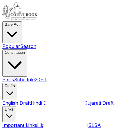
Bare Act
Popular
Search
Constitution
Parts
Schedule
20+ Language pdf
Drafts
English Draft
Hindi Draft
Marathi Draft
Gujarati Draft
Links
Important Links
High Courts
Judgments
SLSA