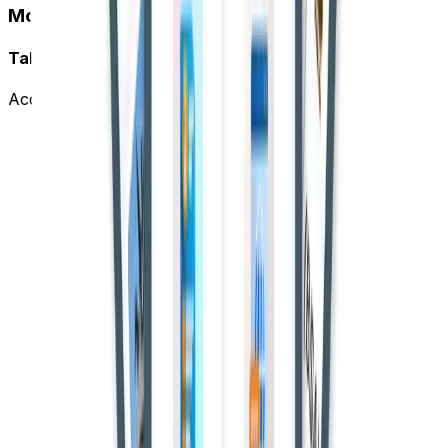
Mobile App
Take CourtBook Everywhere
Access your account on the go with our mobile app.