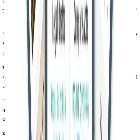
स्पष्ट किया कि बीपीसीएल मामला उस स्थिति पर आधारित था जब अभी
तक घोषणा नहीं की गई थी, जबकि वर्तमान मामले में घोषणा वर्ष 2017 में
की जा चुकी थी।
"बीपीसीएल का फैसला इस मामले में लागू नहीं होता क्योंकि यह घोषणा के
बाद की देरी से संबंधित है, जिस पर धारा 11-बी सीधे लागू होती है,"
अदालत ने कहा।
चूंकि कोई स्थगन आदेश नहीं था और दो साल से अधिक समय बीत चुका
था, न्यायमूर्ति संजय धर ने फैसला दिया कि अधिग्रहण प्रक्रिया समाप्त मानी
जाएगी।
"पूरी अधिग्रहण प्रक्रिया को रद्द किया जाता है। 2013 अधिनियम के तहत
नई प्रक्रिया तत्काल शुरू की जाए और इसे छह महीने के भीतर पूरा किया
जाए," अदालत ने निर्देश दिया।
यह भी पढ़ें:
इलाहाबाद हाईकोर्ट ने राहुल गांधी की नागरिकता रद्द करने की