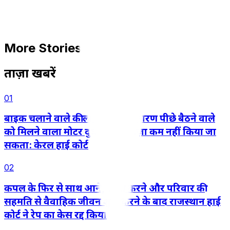
More Stories
ताज़ा खबरें
01
बाइक चलाने वाले की लापरवाही के कारण पीछे बैठने वाले
को मिलने वाला मोटर दुर्घटना मुआवज़ा कम नहीं किया जा
सकता: केरल हाई कोर्ट
02
कपल के फिर से साथ आने, शादी करने और परिवार की
सहमति से वैवाहिक जीवन शुरू करने के बाद राजस्थान हाई
कोर्ट ने रेप का केस रद्द किया