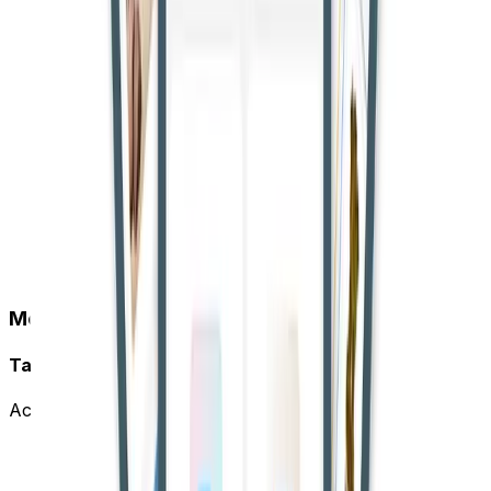
Mobile App
Take CourtBook Everywhere
Access your account on the go with our mobile app.