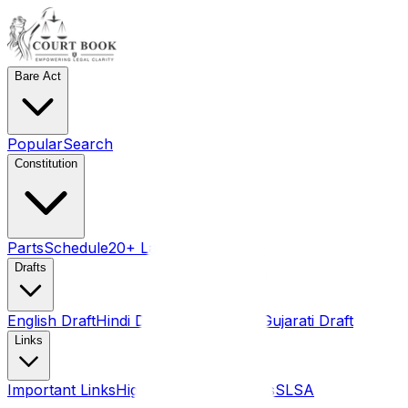
Bare Act
Popular
Search
Constitution
Parts
Schedule
20+ Language pdf
Drafts
English Draft
Hindi Draft
Marathi Draft
Gujarati Draft
Links
Important Links
High Courts
Judgments
SLSA