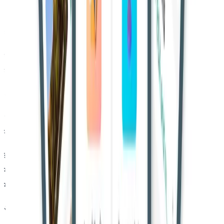
“गवाहों के बयानों में मामूली अंतर होना स्वाभाविक है और यह मामले की
मूल सच्चाई को प्रभावित नहीं करता।”
पीठ ने यह भी माना कि घटनाओं की तारीख में थोड़ा भ्रम होना परिस्थितियों
के हिसाब से सामान्य है और इसे गंभीर त्रुटि नहीं माना जा सकता।
अदालत ने पीड़िता की गवाही को “विश्वसनीय और भरोसेमंद” बताया।
“यौन अपराधों में पीड़िता की अकेली गवाही भी पर्याप्त हो सकती है, यदि
वह भरोसेमंद हो,” अदालत ने कहा।
इसके साथ ही, फोरेंसिक रिपोर्ट ने भी आरोपी को घटना से जोड़ने में
महत्वपूर्ण भूमिका निभाई। अदालत ने कहा कि वैज्ञानिक साक्ष्य और
मौखिक गवाही मिलकर अभियोजन के मामले को मजबूत करते हैं।
अपीलकर्ता ने तर्क दिया कि: