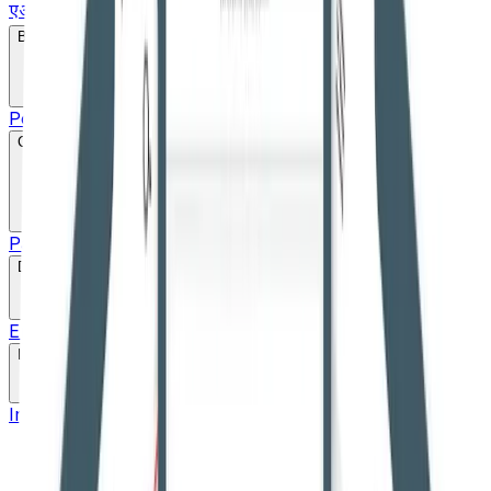
एआईबीई एवं नियुक्ति
Bare Act
Popular
Search
Constitution
Parts
Schedule
20+ Language pdf
Drafts
English Draft
Hindi Draft
Marathi Draft
Gujarati Draft
Links
Important Links
High Courts
Judgments
SLSA