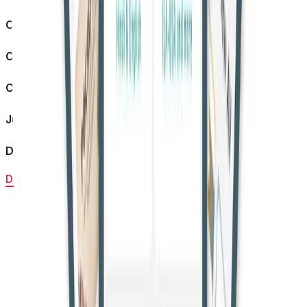
Case Title:
Ram Murat vs State (NCT of Delhi) & Anr.
Case Number:
CRL.A. 444/2022
Court:
High Court of Delhi
Judge:
Justice Vimal Kumar Yadav
Decision Date:
April 21, 2026
Download Judgment