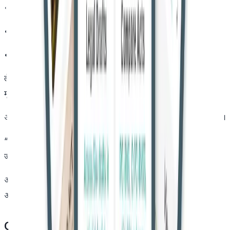
•
गवाहों के बयान विरोधाभासी हैं
•
मेडिकल रिपोर्ट में चोट के स्पष्ट संकेत नहीं हैं
•
वैज्ञानिक साक्ष्य पर्याप्त नहीं हैं
लेकिन अदालत ने इन दलीलों को खारिज करते हुए कहा कि ये “मामले के
मूल पहलू को प्रभावित नहीं करते।”
अदालत ने पाया कि ट्रायल कोर्ट का फैसला सही और कानून के अनुरूप है।
“अपील में कोई ठोस आधार नहीं है जिससे दोषसिद्धि में हस्तक्षेप किया
जाए,” पीठ ने कहा।
अंततः, हाईकोर्ट ने अपील खारिज कर दी और आरोपी को तुरंत
आत्मसमर्पण कर सजा काटने का निर्देश दिया।
Case Details