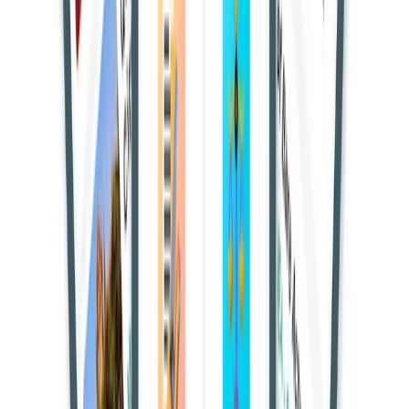
दिल्ली हाईकोर्ट ने एक गंभीर आपराधिक मामले में दोषसिद्धि को चुनौती देने
वाली अपील को खारिज कर दिया है। अदालत ने कहा कि पीड़िता की
गवाही विश्वसनीय है और वैज्ञानिक साक्ष्य भी अभियोजन के मामले को
मजबूत करते हैं।
यह मामला ट्रायल कोर्ट के उस फैसले के खिलाफ था, जिसमें आरोपी को
IPC
और
POCSO
कानून के तहत दोषी ठहराया गया था। उसे 15 साल
की सजा और जुर्माना भी लगाया गया था।
अपीलकर्ता ने अदालत में दावा किया कि उसे झूठा फंसाया गया है और
गवाहों के बयान विरोधाभासी हैं।
न्यायमूर्ति विकास कुमार यादव
की पीठ ने साक्ष्यों का विस्तार से विश्लेषण
किया। अदालत ने कहा कि छोटे-मोटे विरोधाभास किसी भी गवाही को
अविश्वसनीय नहीं बनाते।
अदालत ने स्पष्ट किया,