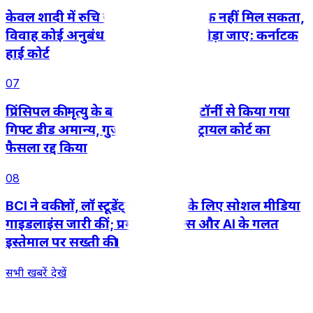
केवल शादी में रुचि खत्म हो जाने से तलाक नहीं मिल सकता,
विवाह कोई अनुबंध नहीं जिसे इच्छा से तोड़ा जाए: कर्नाटक
हाई कोर्ट
07
प्रिंसिपल की मृत्यु के बाद पावर ऑफ अटॉर्नी से किया गया
गिफ्ट डीड अमान्य, गुजरात हाईकोर्ट ने ट्रायल कोर्ट का
फैसला रद्द किया
08
BCI ने वकीलों, लॉ स्टूडेंट्स और इंटर्न के लिए सोशल मीडिया
गाइडलाइंस जारी कीं; प्रमोशनल रील्स और AI के गलत
इस्तेमाल पर सख्ती की।
सभी खबरें देखें