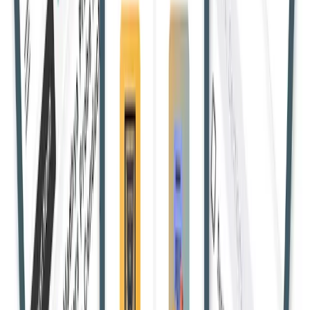
दिल्ली उच्च न्यायालय ने POCSO मामले में एक अपील को खारिज करते
हुए 15 साल की सजा को बरकरार रखा और फैसला सुनाया कि मामूली
विसंगतियां पीड़ित की विश्वसनीय गवाही को कमजोर नहीं करती हैं। - राम
मूरत बनाम राज्य (दिल्ली राष्ट्रीय राजधानी) और अन्य।
Shivam Y.
25 Apr 2026, 14:16:41 IST