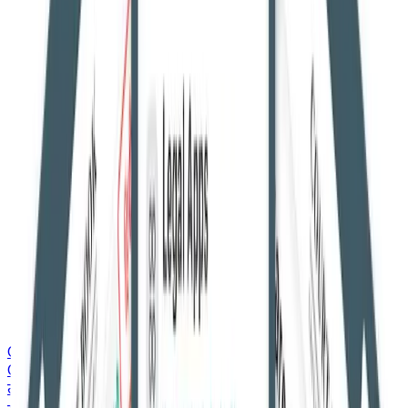
Courtbook English
Courtbook English
ताज़ा ख़बरें