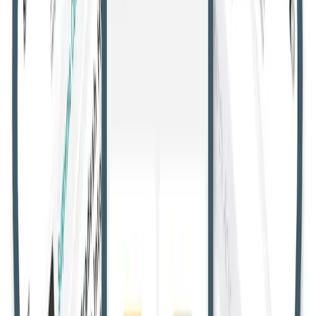
सभी उच्च न्यायालय
गुजरात उच्च न्यायालय
उत्तराखंड उच्च न्यायालय
मणिपुर
उच्च न्यायालय
मद्रास उच्च न्यायालय
मध्य प्रदेश उच्च न्यायालय
केरल उच्च
न्यायालय
कर्नाटक उच्च न्यायालय
झारखंड उच्च न्यायालय
जम्मू और कश्मीर
व लद्दाख उच्च न्यायालय
हिमाचल प्रदेश उच्च न्यायालय
मेघालय उच्च
न्यायालय
गुवाहाटी उच्च न्यायालय
दिल्ली उच्च न्यायालय
छत्तीसगढ़ उच्च
न्यायालय
कलकत्ता उच्च न्यायालय
बॉम्बे उच्च न्यायालय
आंध्र प्रदेश उच्च
न्यायालय
इलाहाबाद उच्च न्यायालय
ओडिशा उच्च न्यायालय
पटना उच्च
न्यायालय
पंजाब और हरियाणा उच्च न्यायालय
राजस्थान उच्च
न्यायालय
तेलंगाना उच्च न्यायालय
जजमेंट
उपभोक्ता मामले
एआईबीई एवं नियुक्ति
जजमेंट
दिल्ली हाईकोर्ट ने नाबालिगों के साथ यौन
अपराध मामले में दोषसिद्धि बरकरार रखी,
अपील खारिज