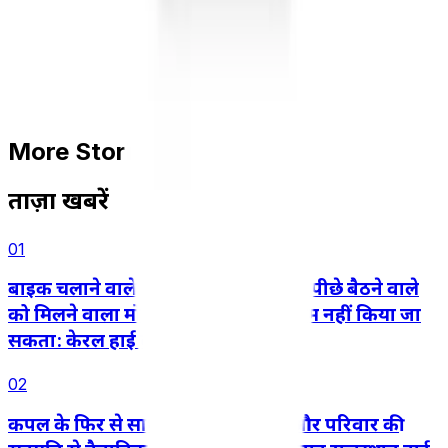
More Stories
ताज़ा खबरें
01
बाइक चलाने वाले की लापरवाही के कारण पीछे बैठने वाले
को मिलने वाला मोटर दुर्घटना मुआवज़ा कम नहीं किया जा
सकता: केरल हाई कोर्ट
02
कपल के फिर से साथ आने, शादी करने और परिवार की