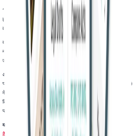
“पोस्ट को लाइक करना उसका प्रकाशन या प्रसारण नहीं माना जा सकता।
इसलिए, केवल पोस्ट को लाइक करना आईटी एक्ट की धारा 67 के तहत
दंडनीय नहीं है,” कोर्ट ने कहा।
कोर्ट ने पाया कि आवेदक के फेसबुक अकाउंट पर कोई भड़काऊ सामग्री
नहीं मिली, और न ही ऐसा कोई ठोस साक्ष्य था जो उसे संबंधित पोस्ट से
जोड़ता हो।
आवेदक के वकील ने दलील दी
कि आवेदक के सोशल मीडिया अकाउंट
पर कोई आपत्तिजनक सामग्री नहीं मिली, जबकि
सरकारी वकील (एजीए)
ने केस डायरी का हवाला देते हुए कहा कि सामग्री को बाद में डिलीट कर
दिया गया था, लेकिन वह व्हाट्सएप और अन्य सोशल मीडिया प्लेटफॉर्म्स
पर उपलब्ध थी।
यह भी पढ़ें:
मध्यस्थता न्यायाधिकरण उस पक्ष के खिलाफ आगे बढ़ सकता
है जिसे धारा 21 नोटिस नहीं दिया गया था: सुप्रीम कोर्ट का