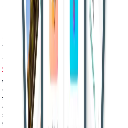
सामग्री से संबंधित है
, यानी ऐसी सामग्री जो
कामुक या अश्लील रुचि को
आकर्षित करती हो
, मतलब यौन सामग्री।
“'कामुक या अश्लील रुचि को आकर्षित' शब्दों का अर्थ यौन इच्छा और
रुचि से है, इसलिए आईटी एक्ट की धारा 67 अन्य भड़काऊ सामग्री के
लिए कोई दंड निर्धारित नहीं करती,” कोर्ट ने कहा।
यह भी पढ़ें:
बिक्री समझौते के तहत प्रस्तावित खरीदार तीसरे पक्ष के कब्जे
के खिलाफ मुकदमा दायर नहीं कर सकता : सुप्रीम कोर्ट
इस मामले में, इमरान खान ने
चौधरी फरहान उस्मान
द्वारा की गई एक
फेसबुक पोस्ट को लाइक किया था, जिसमें यह उल्लेख था कि राष्ट्रपति
महोदय को ज्ञापन सौंपने के लिए कलेक्ट्रेट के सामने एकत्रित होंगे। ऐसा
कहा गया कि इस पोस्ट के कारण
600–700 लोगों की भीड़
, मुख्यतः
मुस्लिम समुदाय के लोग, बिना अनुमति के एकत्रित हुई और जुलूस
निकाला, जिससे सार्वजनिक शांति को खतरा हुआ।