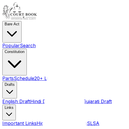
Bare Act
Popular
Search
Constitution
Parts
Schedule
20+ Language pdf
Drafts
English Draft
Hindi Draft
Marathi Draft
Gujarati Draft
Links
Important Links
High Courts
Judgments
SLSA