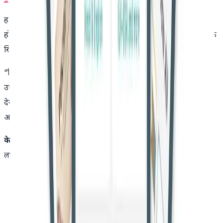
हालांकि, कोर्ट ने माना कि ऐसा
कोई ठोस सबूत नहीं है
जिससे यह साबित
हो सके कि आवेदक ने कोई अपराध किया है, और इसीलिए कोर्ट ने उसके
खिलाफ
मामला खारिज कर दिया
।
“रिकॉर्ड में उपलब्ध सामग्री से यह प्रतीत होता है कि कोई ऐसा संदेश
उपलब्ध नहीं है जो भड़काऊ हो, और केवल किसी संदेश को लाइक कर
देना आईटी एक्ट की धारा 67 या किसी अन्य आपराधिक अपराध को
आकर्षित नहीं करता,” कोर्ट ने निष्कर्ष निकाला।
केस का शीर्षक -
इमरान खान बनाम उत्तर प्रदेश राज्य और अन्य 2025
लाइव लॉ (एबी) 138