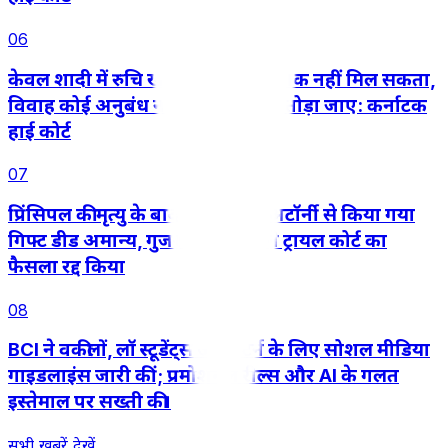
06
केवल शादी में रुचि खत्म हो जाने से तलाक नहीं मिल सकता,
विवाह कोई अनुबंध नहीं जिसे इच्छा से तोड़ा जाए: कर्नाटक
हाई कोर्ट
07
प्रिंसिपल की मृत्यु के बाद पावर ऑफ अटॉर्नी से किया गया
गिफ्ट डीड अमान्य, गुजरात हाईकोर्ट ने ट्रायल कोर्ट का
फैसला रद्द किया
08
BCI ने वकीलों, लॉ स्टूडेंट्स और इंटर्न के लिए सोशल मीडिया
गाइडलाइंस जारी कीं; प्रमोशनल रील्स और AI के गलत
इस्तेमाल पर सख्ती की।
सभी खबरें देखें