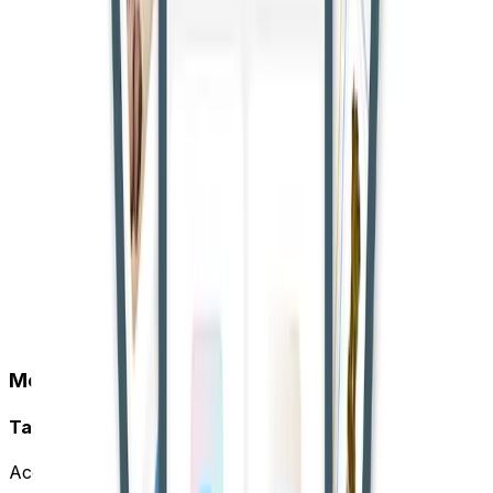
Mobile App
Take CourtBook Everywhere
Access your account on the go with our mobile app.