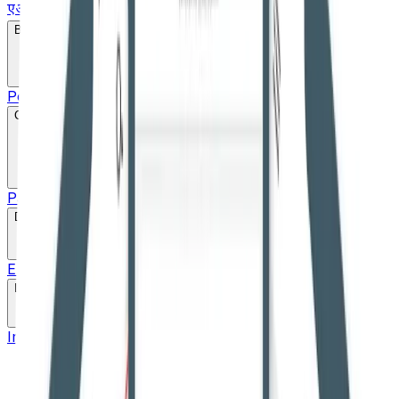
एआईबीई एवं नियुक्ति
Bare Act
Popular
Search
Constitution
Parts
Schedule
20+ Language pdf
Drafts
English Draft
Hindi Draft
Marathi Draft
Gujarati Draft
Links
Important Links
High Courts
Judgments
SLSA