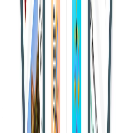
लाइक करना
न तो उसका
प्रकाशन
है और न ही
प्रसारण
, इसलिए यह
सूचना
प्रौद्योगिकी अधिनियम, 2000 की धारा 67 के तहत दंडनीय नहीं है
। यह
धारा इलेक्ट्रॉनिक रूप में अश्लील सामग्री के प्रकाशन या प्रसारण से संबंधित
है।
न्यायमूर्ति सौरभ श्रीवास्तव
की एकल पीठ ने यह बात उस मामले में कही
जिसमें
इमरान खान
नामक व्यक्ति पर एक
भड़काऊ
पोस्ट को फेसबुक पर
लाइक करने का आरोप था।
यह भी पढ़ें:
उत्तर प्रदेश राजस्व संहिता: केवल कानूनी विभाजन के बाद ही
सह-भूमिधर अपनी हिस्सेदारी के लिए भूमि उपयोग परिवर्तन
“कोई पोस्ट या मैसेज 'प्रकाशित' तब माना जाता है जब उसे पोस्ट किया
जाता है, और 'प्रसारित' तब जब उसे साझा (शेयर) या रीट्वीट किया जाता
है,” कोर्ट ने स्पष्ट किया।
कोर्ट ने आगे कहा कि
आईटी एक्ट की धारा 67 विशेष रूप से अश्लील