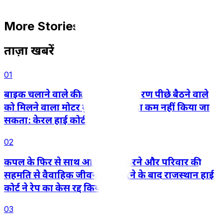
More Stories
ताज़ा खबरें
01
बाइक चलाने वाले की लापरवाही के कारण पीछे बैठने वाले
को मिलने वाला मोटर दुर्घटना मुआवज़ा कम नहीं किया जा
सकता: केरल हाई कोर्ट
02
कपल के फिर से साथ आने, शादी करने और परिवार की
सहमति से वैवाहिक जीवन शुरू करने के बाद राजस्थान हाई
कोर्ट ने रेप का केस रद्द किया
03