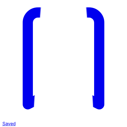
Saved