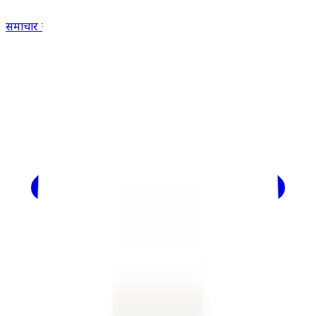
समाचार खोजें...