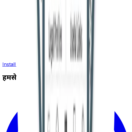
Install App
हमसे जुड़ें