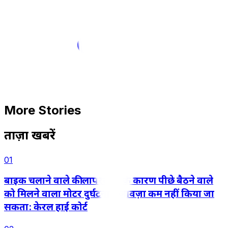
More Stories
ताज़ा खबरें
01
बाइक चलाने वाले की लापरवाही के कारण पीछे बैठने वाले
को मिलने वाला मोटर दुर्घटना मुआवज़ा कम नहीं किया जा
सकता: केरल हाई कोर्ट