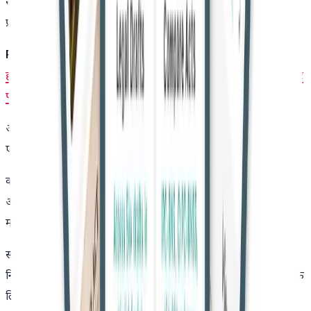
सुलह की कोई वास्तविक संभावना नहीं बची है। कई बार मध्यस्थता के
प्रयास भी असफल रहे।
Read also:-
23 साल पुराने नाबालिग से दुष्कर्म मामले में पंजाब और
हरियाणा हाईकोर्ट ने दोष बरकरार रखा, लेकिन बीमारी और देरी के आधार
पर सजा कम की
अदालत ने यह स्पष्ट किया कि अमेरिका की अदालत द्वारा दिया गया
एकपक्षीय तलाक भारत में स्वतः मान्य नहीं है।
कोर्ट ने कहा कि ऐसा आदेश तभी मान्य होगा जब भारतीय कानून के
अनुरूप हो और दोनों पक्षों को उचित सुनवाई का अवसर मिला हो। इस
मामले में ऐसा नहीं पाया गया।
सभी तथ्यों और परिस्थितियों को देखते हुए, उच्च न्यायालय ने निष्कर्ष
निकाला कि विवाह पूरी तरह टूट चुका है और इसे जारी रखना दोनों पक्षों के
लिए अनुचित होगा।