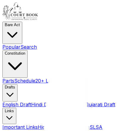
Bare Act
Popular
Search
Constitution
Parts
Schedule
20+ Language pdf
Drafts
English Draft
Hindi Draft
Marathi Draft
Gujarati Draft
Links
Important Links
High Courts
Judgments
SLSA