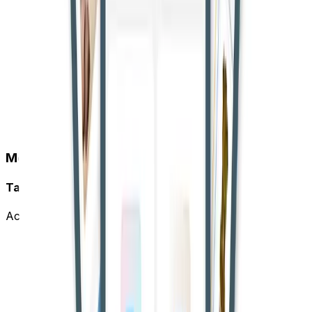
Mobile App
Take CourtBook Everywhere
Access your account on the go with our mobile app.