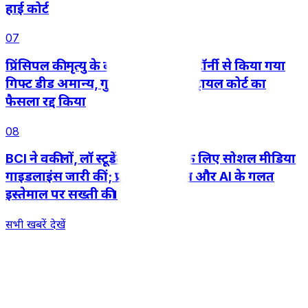
हाई कोर्ट
07
प्रिंसिपल की मृत्यु के बाद पावर ऑफ अटॉर्नी से किया गया
गिफ्ट डीड अमान्य, गुजरात हाईकोर्ट ने ट्रायल कोर्ट का
फैसला रद्द किया
08
BCI ने वकीलों, लॉ स्टूडेंट्स और इंटर्न के लिए सोशल मीडिया
गाइडलाइंस जारी कीं; प्रमोशनल रील्स और AI के गलत
इस्तेमाल पर सख्ती की।
सभी खबरें देखें