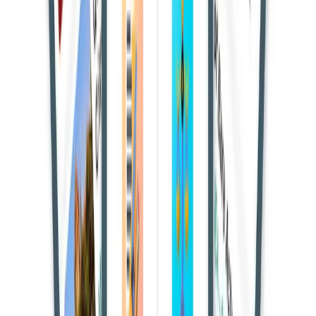
विवाह को समाप्त करने का आदेश दिया। अदालत ने कहा कि परिस्थितियाँ
ऐसी हैं कि दोनों पक्षों को साथ रहने के लिए मजबूर करना स्वयं में “क्रूरता”
होगा।
मामले की पृष्ठभूमि
यह मामला पति-पत्नी के बीच विवाह विच्छेद से जुड़ा था, जिसमें पत्नी ने
हिंदू विवाह अधिनियम, 1955
की
धारा 13
के तहत तलाक की मांग की
थी। दोनों का विवाह वर्ष 2010 में हुआ था और बाद में वे विदेश में रहने
लगे।
पत्नी का आरोप था कि उसे मानसिक और शारीरिक प्रताड़ना का सामना
करना पड़ा और पति का अन्य महिला के साथ संबंध था। वहीं, पति ने इन
आरोपों से इनकार किया और बताया कि उसे अमेरिका की अदालत से
2015 में एकपक्षीय (ex parte) तलाक मिल चुका है।