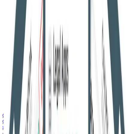
Courtbook English
Courtbook English
ताज़ा ख़बरें