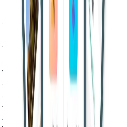
Read also:-
बॉम्बे हाईकोर्ट ने 10 साल बाद जारी ड्रग प्राइसिंग डिमांड
नोटिस रद्द किया, ‘देरी और प्राकृतिक न्याय का उल्लंघन’ बताया
परिवार न्यायालय, बीकानेर ने पहले पत्नी की याचिका खारिज कर दी थी,
जिसके बाद यह अपील उच्च न्यायालय में दायर की गई।
न्यायमूर्ति अरुण मोंगा और न्यायमूर्ति सुनील बेनीवाल
की पीठ ने रिकॉर्ड
और दोनों पक्षों की दलीलों का विस्तृत विश्लेषण किया। कोर्ट ने माना कि
पति द्वारा विदेश में एकतरफा तलाक लेना और वैवाहिक संबंधों को समाप्त
करने का उसका स्पष्ट इरादा, पत्नी के प्रति मानसिक क्रूरता को दर्शाता है।
अदालत ने कहा,
“ऐसी स्थिति में पक्षकारों को साथ रहने के लिए बाध्य करना व्यावहारिक
नहीं है और इससे दोनों पक्षों पर मानसिक दबाव पड़ेगा।”
कोर्ट ने यह भी पाया कि दोनों के बीच संबंध लंबे समय से टूट चुके हैं और