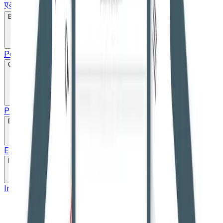
एआईबीई एवं नियुक्ति
Bare Act
Popular
Search
Constitution
Parts
Schedule
20+ Language pdf
Drafts
English Draft
Hindi Draft
Marathi Draft
Gujarati Draft
Links
Important Links
High Courts
Judgments
SLSA