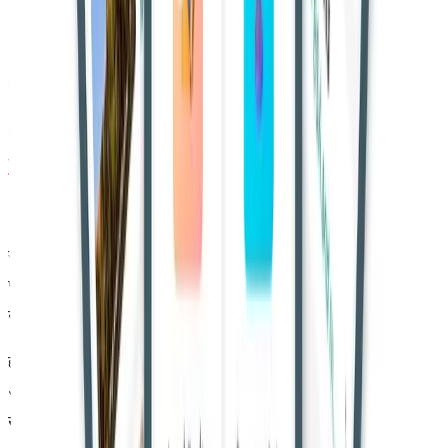
खतरनाक हैं," कोर्ट ने 30 जुलाई को कहा।
जस्टिस जे.के. माहेश्वरी
और
जस्टिस विजय बिष्ट
की पीठ ने कहा कि
याचिकाकर्ता बदलाव के लिए हाईकोर्ट का रुख करें।
Read also:-
JAG भर्ती में लिंग विभाजन असंवैधानिक, सुप्रीम कोर्ट का
फैसला
"इस न्यायालय का समानांतर हस्तक्षेप उचित नहीं है।"
याचिकाकर्ताओं ने दाना खिलाने को सदियों पुरानी धार्मिक परंपरा बताते हुए
पक्षी टावर बनाने का सुझाव दिया। उन्होंने स्वास्थ्य पर असर के दावे पर
सवाल उठाते हुए प्रदूषण को जिम्मेदार ठहराया।
हालांकि, अदालतों ने स्वास्थ्य को प्राथमिकता दी और एमसीजीएम के
अधिकार को बरकरार रखा, जिससे परंपरा और सार्वजनिक सुरक्षा के बीच
संतुलन को मजबूती मिली।