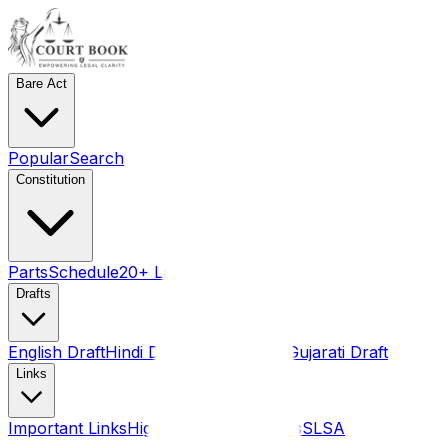
Bare Act
Popular
Search
Constitution
Parts
Schedule
20+ Language pdf
Drafts
English Draft
Hindi Draft
Marathi Draft
Gujarati Draft
Links
Important Links
High Courts
Judgments
SLSA