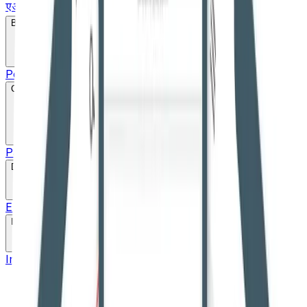
एआईबीई एवं नियुक्ति
Bare Act
Popular
Search
Constitution
Parts
Schedule
20+ Language pdf
Drafts
English Draft
Hindi Draft
Marathi Draft
Gujarati Draft
Links
Important Links
High Courts
Judgments
SLSA