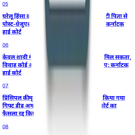
05
घरेलू हिंसा कानून के तहत बालिग़ अविवाहित बेटी पिता से
पोस्ट-ग्रेजुएशन की पढ़ाई का खर्च मांग सकती है: कर्नाटक
हाई कोर्ट
06
केवल शादी में रुचि खत्म हो जाने से तलाक नहीं मिल सकता,
विवाह कोई अनुबंध नहीं जिसे इच्छा से तोड़ा जाए: कर्नाटक
हाई कोर्ट
07
प्रिंसिपल की मृत्यु के बाद पावर ऑफ अटॉर्नी से किया गया
गिफ्ट डीड अमान्य, गुजरात हाईकोर्ट ने ट्रायल कोर्ट का
फैसला रद्द किया
08