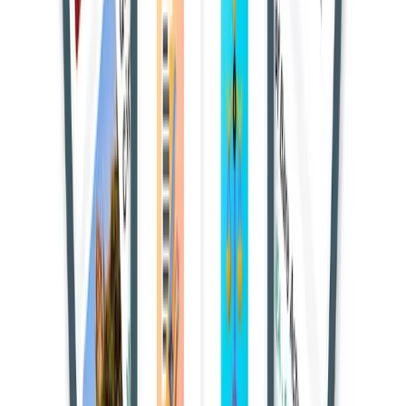
कि मुंबई के कबूतरखानों में कबूतरों को दाना खिलाना गंभीर सार्वजनिक
स्वास्थ्य जोखिम है। आदेश के तहत, बृहन्मुंबई महानगरपालिका
(एमसीजीएम) उन लोगों के खिलाफ आपराधिक मामला दर्ज कर सकती है
जो प्रतिबंध के बावजूद दाना खिलाना जारी रखते हैं।
पशु अधिकार कार्यकर्ताओं और पक्षी प्रेमियों ने एमसीजीएम के जुलाई में
कबूतर दाना स्थलों को हटाने के फैसले को चुनौती दी थी। शुरुआत में
हाईकोर्ट ने कार्रवाई पर रोक लगाई, लेकिन बाद में लगातार उल्लंघन पर
ध्यान दिया।
Read also:-
दिल्ली उच्च न्यायालय: एनआईए की मृत्युदंड अपील पर
यासीन मलिक से जवाब मांगा
"महानगरपालिका के अधिकारी बंबई न्यूसेन्स एंड सैनेटरी सब्सटेंसेस एक्ट
की धाराओं 270, 271 और 272 के तहत कार्रवाई कर सकते हैं… ऐसे
कृत्य सार्वजनिक उपद्रव हैं, बीमारियां फैला सकते हैं और स्वास्थ्य के लिए