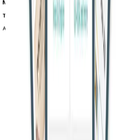
Mobile App
Take CourtBook Everywhere
Access your account on the go with our mobile app.