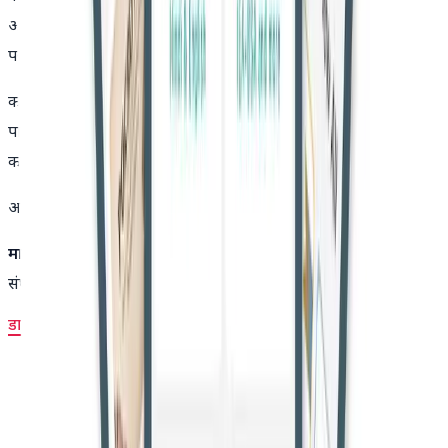
अवमानना की कार्रवाई हो सकती है। इस मामले में वरिष्ठ अधिवक्ता के.
परमेश्वर अमीकस क्यूरी (न्याय मित्र) के रूप में उपस्थित रहे।
कोर्ट की यह सख्त कार्यवाही राजस्थान में धार्मिक, सांस्कृतिक और
पारिस्थितिक दृष्टि से महत्वपूर्ण ओरनों की रक्षा के महत्व को रेखांकित
करती है।
अब अगली सुनवाई 29 अप्रैल 2025 को होगी।
मामले का शीर्षक:
IN RE : टी. एन. गोडावर्मन थिरुमुलपद बनाम भारत
संघ, रिट याचिका (नागरिक) संख्या 202/1995​
डाउनलोड ऑर्डर