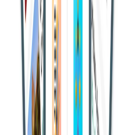
विशेषज्ञ समिति के गठन में पर्यावरण, वन और जलवायु परिवर्तन मंत्रालय
(MoEFCC) के "लापरवाह रवैये" पर गंभीर नाराजगी जताई है। 16 अप्रैल
को, कोर्ट ने मंत्रालय के सचिव को 29 अप्रैल 2025 को व्यक्तिगत रूप से
पेश होने का आदेश दिया।
न्यायमूर्ति बी.आर. गवई और न्यायमूर्ति ए.जी. मसीह की पीठ, वन संरक्षण
से जुड़े लंबे समय से लंबित टी. एन. गोडावर्मन थिरुमुलपद मामले में सुनवाई
कर रही थी। नाराजगी व्यक्त करते हुए कोर्ट ने कहा:
"रिकॉर्ड के अवलोकन से प्रतीत होता है कि मंत्रालय इस मुद्दे को हल्के में ले
रहा है। जब इस कोर्ट ने 16.01.2025 को आदेश पारित कर 19.03.2025
से पहले निर्णय लेने का स्पष्ट निर्देश दिया था, तब मंत्रालय को इसका पालन
करना चाहिए था।"
Read Also:-
सेना से हटाए गए सैनिक को सेवा के कारण विकलांग माना
जाएगा; सुप्रीम कोर्ट ने 50% पेंशन देने का आदेश दिया