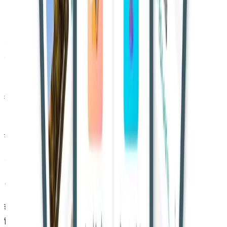
इससे पहले, सुप्रीम कोर्ट ने MoEFCC और राजस्थान के वन विभाग को
ओरन की पहचान के लिए एक समिति गठित करने का निर्देश दिया था।
इसके बाद राजस्थान सरकार ने 8 जनवरी 2025 को चार सदस्यों वाली
एक विशेषज्ञ समिति का प्रस्ताव भेजा, जिसमें शामिल थे:
•
न्यायमूर्ति (सेवानिवृत्त) दलिप सिंह, राजस्थान उच्च न्यायालय के पूर्व
न्यायाधीश (अध्यक्ष)
•
श्री एम. आर. बालोच, आईएफएस (सेवानिवृत्त), पूर्व प्रधान मुख्य वन
संरक्षक और पूर्व निदेशक, AFRI जोधपुर (डोमेन विशेषज्ञ)
•
मुख्य वन संरक्षक (वन सेटलमेंट एवं वर्क प्लानिंग), जयपुर
•
सेटलमेंट कमिश्नर, राजस्थान भूमि सेटलमेंट विभाग
इसके बाद 16 जनवरी 2025 को सुप्रीम कोर्ट ने एक बार फिर स्पष्ट निर्देश
दिया: