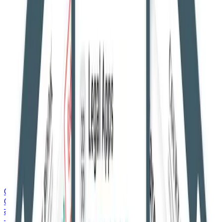
Courtbook English
Courtbook English
ताज़ा ख़बरें