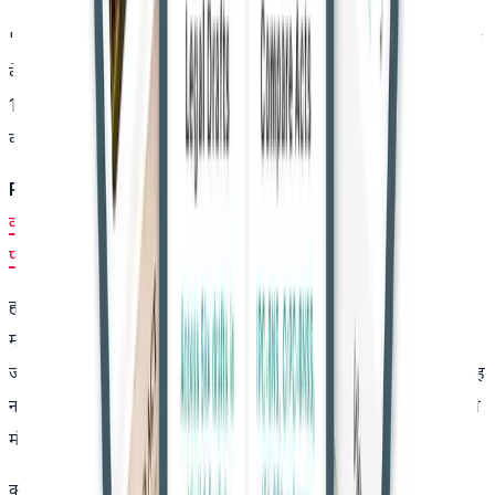
"उचित होगा कि मंत्रालय इस विषय पर शीघ्र निर्णय ले और विशेषज्ञ समिति
के गठन के संबंध में अंतिम निर्णय करे। हम निर्देश देते हैं कि MoEFCC
19.03.2025 से पहले निर्णय लेकर अनुपालन रिपोर्ट इस कोर्ट में प्रस्तुत
करे।"
Read Also:-
क्या आप स्वतंत्रता सेनानियों के साथ ऐसा ही व्यवहार
करते हैं - सावरकर पर टिप्पणी को लेकर सुप्रीम कोर्ट ने राहुल गांधी को
फटकार लगाई, मानहानि मामला स्थगित किया
हालांकि, 19 मार्च को MoEFCC के वकील ने 16 अप्रैल तक का समय
मांगा। जब 16 अप्रैल को फिर से मामला उठा, तो अतिरिक्त सॉलिसिटर
जनरल अर्चना पाठक डवे, जो MoEFCC का प्रतिनिधित्व कर रही थीं, यह
नहीं बता सकीं कि समिति का गठन हुआ है या नहीं। इस पर सुप्रीम कोर्ट ने
मंत्रालय के सचिव को तलब कर लिया।
कोर्ट ने स्पष्ट कर दिया कि उसके पहले के आदेश का पालन न करने पर