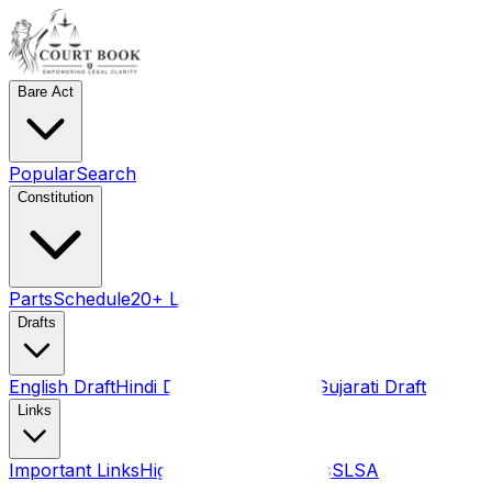
Bare Act
Popular
Search
Constitution
Parts
Schedule
20+ Language pdf
Drafts
English Draft
Hindi Draft
Marathi Draft
Gujarati Draft
Links
Important Links
High Courts
Judgments
SLSA