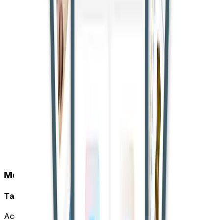
Mobile App
Take CourtBook Everywhere
Access your account on the go with our mobile app.