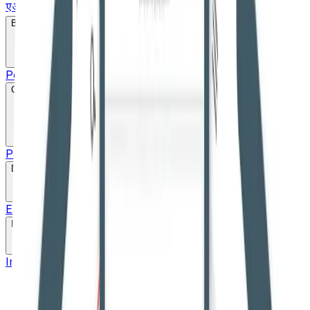
एआईबीई एवं नियुक्ति
Bare Act
Popular
Search
Constitution
Parts
Schedule
20+ Language pdf
Drafts
English Draft
Hindi Draft
Marathi Draft
Gujarati Draft
Links
Important Links
High Courts
Judgments
SLSA