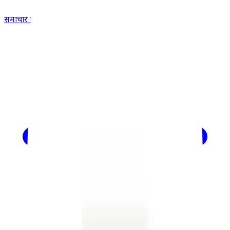
समाचार खोजें...