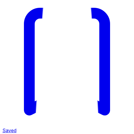
Saved