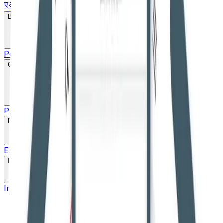
एआईबीई एवं नियुक्ति
Bare Act
Popular
Search
Constitution
Parts
Schedule
20+ Language pdf
Drafts
English Draft
Hindi Draft
Marathi Draft
Gujarati Draft
Links
Important Links
High Courts
Judgments
SLSA