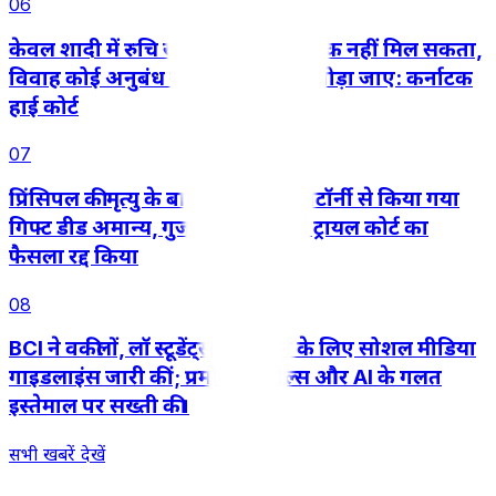
06
केवल शादी में रुचि खत्म हो जाने से तलाक नहीं मिल सकता,
विवाह कोई अनुबंध नहीं जिसे इच्छा से तोड़ा जाए: कर्नाटक
हाई कोर्ट
07
प्रिंसिपल की मृत्यु के बाद पावर ऑफ अटॉर्नी से किया गया
गिफ्ट डीड अमान्य, गुजरात हाईकोर्ट ने ट्रायल कोर्ट का
फैसला रद्द किया
08
BCI ने वकीलों, लॉ स्टूडेंट्स और इंटर्न के लिए सोशल मीडिया
गाइडलाइंस जारी कीं; प्रमोशनल रील्स और AI के गलत
इस्तेमाल पर सख्ती की।
सभी खबरें देखें