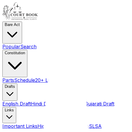
Bare Act
Popular
Search
Constitution
Parts
Schedule
20+ Language pdf
Drafts
English Draft
Hindi Draft
Marathi Draft
Gujarati Draft
Links
Important Links
High Courts
Judgments
SLSA