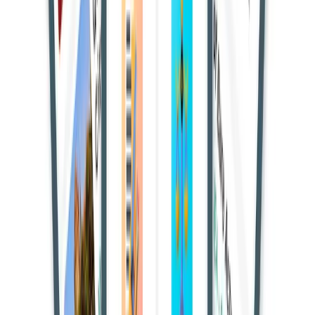
तेलंगाना हाईकोर्ट ने पति की मौत से जुड़े एक आपराधिक मामले में महिला
की दोषसिद्धि को बरकरार रखते हुए उसकी चार साल की जेल सजा को
हटाकर केवल जुर्माने में बदल दिया। अदालत ने माना कि घटना पूर्व
नियोजित हत्या नहीं थी, बल्कि अचानक हुए झगड़े और गुस्से की स्थिति में
हुई थी।
मामले की पृष्ठभूमि
अभियोजन के अनुसार, आरोपी महिला ने अपने पति पर चाकू से हमला
किया था, जिससे उसकी मौत हो गई। ट्रायल कोर्ट ने महिला को
भारतीय
दंड संहिता की धारा 304 भाग-II
के तहत दोषी ठहराते हुए चार साल के
कठोर कारावास और 500 रुपये जुर्माने की सजा सुनाई थी।
अपील में बचाव पक्ष ने दलील दी कि घटना का कोई प्रत्यक्षदर्शी नहीं था
और पूरा मामला परिस्थितिजन्य साक्ष्यों पर आधारित है। यह भी कहा गया
कि मृतक घटना के समय आरोपी के मायके पहुंचा था और वहां परिवार के