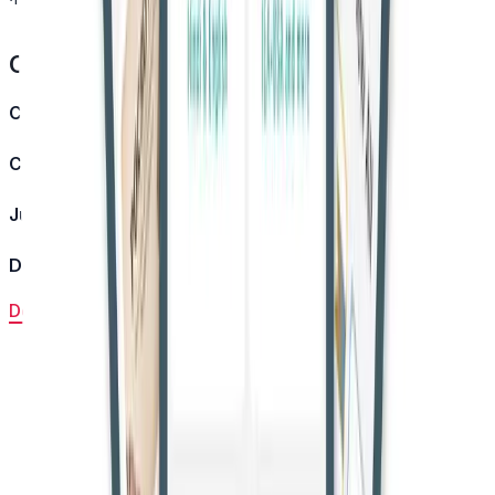
Case Details
Case Title:
Reshma v. State of A.P.
Case Number:
Criminal Appeal No.1154 of 2011
Judge:
Justice Tirumala Devi Eada
Decision Date:
01 April 2026
Download Judgment