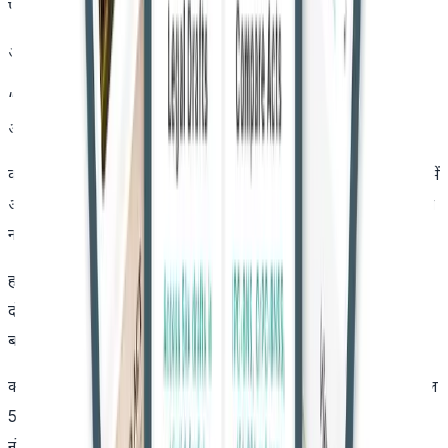
पर गुस्से में आरोपी और उसके परिवार के साथ झगड़ा कर रहा था।
अदालत ने कहा,
“परिवार के बीच हुए झगड़े और परिस्थितियों से यह स्पष्ट होता है कि
आरोपी ने गुस्से और आवेश में यह कदम उठाया।”
कोर्ट ने माना कि मामला आईपीसी की धारा 300 के अपवाद 4 के दायरे में
आता है, जहां बिना पूर्व योजना के अचानक हुए झगड़े में हुई मौत को हत्या
नहीं माना जाता।
हाईकोर्ट ने आरोपी महिला की धारा 304 भाग-II आईपीसी के तहत
दोषसिद्धि को बरकरार रखा। हालांकि, अदालत ने सजा के प्रश्न पर नरमी
बरती।
कोर्ट ने चार साल की कठोर कारावास की सजा को रद्द करते हुए उसे केवल
500 रुपये के जुर्माने तक सीमित कर दिया। अदालत ने रिकॉर्ड में यह भी
नोट किया कि जुर्माना पहले ही जमा किया जा चुका है।