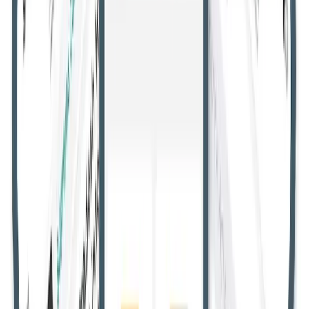
सभी उच्च न्यायालय
गुजरात उच्च न्यायालय
उत्तराखंड उच्च न्यायालय
मणिपुर
उच्च न्यायालय
मद्रास उच्च न्यायालय
मध्य प्रदेश उच्च न्यायालय
केरल उच्च
न्यायालय
कर्नाटक उच्च न्यायालय
झारखंड उच्च न्यायालय
जम्मू और कश्मीर
व लद्दाख उच्च न्यायालय
हिमाचल प्रदेश उच्च न्यायालय
मेघालय उच्च
न्यायालय
गुवाहाटी उच्च न्यायालय
दिल्ली उच्च न्यायालय
छत्तीसगढ़ उच्च
न्यायालय
कलकत्ता उच्च न्यायालय
बॉम्बे उच्च न्यायालय
आंध्र प्रदेश उच्च
न्यायालय
इलाहाबाद उच्च न्यायालय
ओडिशा उच्च न्यायालय
पटना उच्च
न्यायालय
पंजाब और हरियाणा उच्च न्यायालय
राजस्थान उच्च
न्यायालय
तेलंगाना उच्च न्यायालय
जजमेंट
उपभोक्ता मामले
एआईबीई एवं नियुक्ति
जजमेंट
अचानक हुए झगड़े के दौरान पति को चाकू मारना
हत्या के अपवाद के अंतर्गत आता है: तेलंगाना
हाईकोर्ट ने पत्नी की 4 साल की सजा को जुर्माने