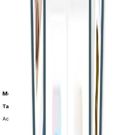
Mobile App
Take CourtBook Everywhere
Access your account on the go with our mobile app.