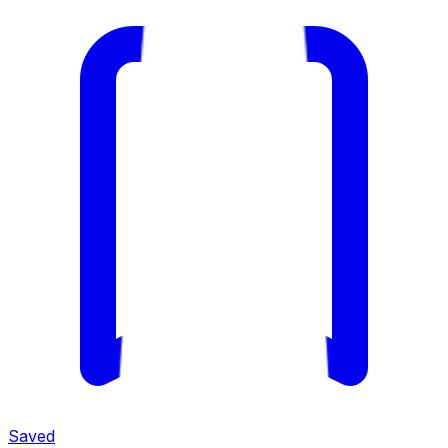
Saved