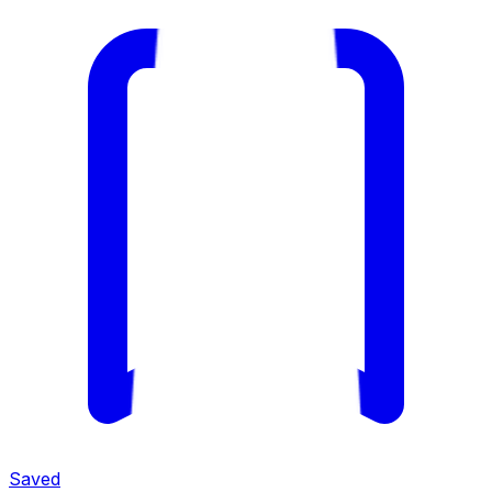
Saved