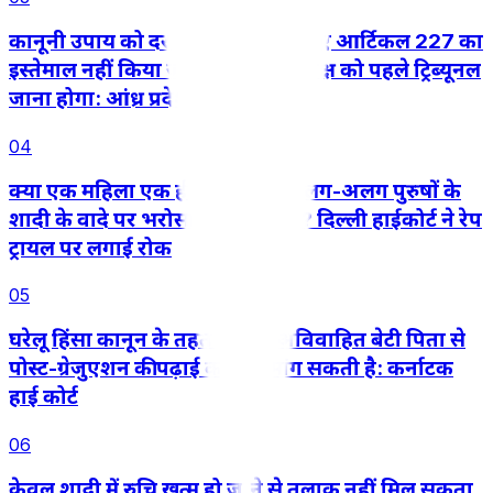
कानूनी उपाय को दरकिनार करने के लिए आर्टिकल 227 का
इस्तेमाल नहीं किया जा सकता, तीसरे पक्ष को पहले ट्रिब्यूनल
जाना होगा: आंध्र प्रदेश हाई कोर्ट
04
क्या एक महिला एक ही समय में दो अलग-अलग पुरुषों के
शादी के वादे पर भरोसा कर सकती है? दिल्ली हाईकोर्ट ने रेप
ट्रायल पर लगाई रोक
05
घरेलू हिंसा कानून के तहत बालिग़ अविवाहित बेटी पिता से
पोस्ट-ग्रेजुएशन की पढ़ाई का खर्च मांग सकती है: कर्नाटक
हाई कोर्ट
06
केवल शादी में रुचि खत्म हो जाने से तलाक नहीं मिल सकता,