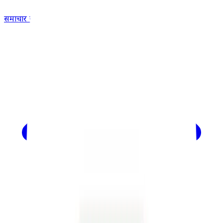
समाचार खोजें...