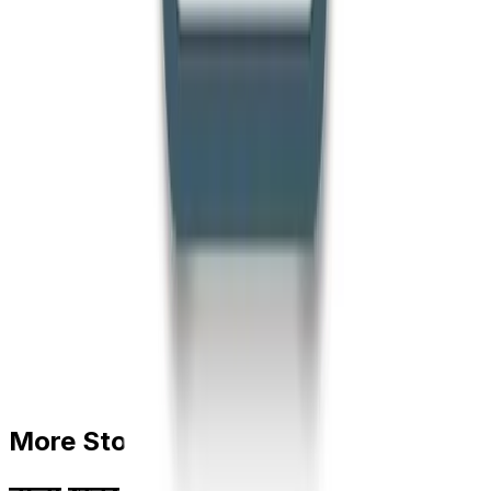
More Stories